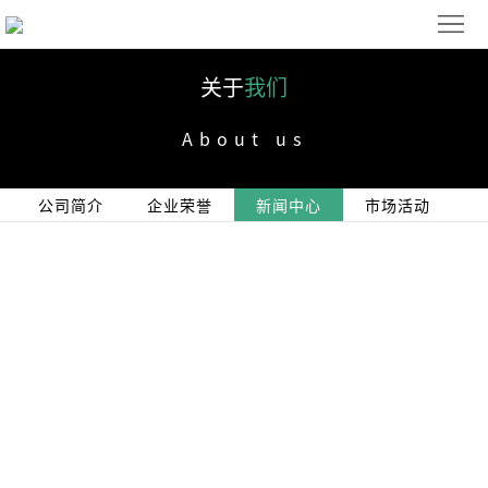
首
页
解
关于
我们
决
产
About us
方
品
下
公司简介
企业荣誉
新闻中心
市场活动
案
展
载
关
示
中
于
联
心
我
系
ENGLISH
们
我
们