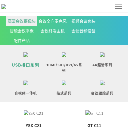
首
页
解
高清会议摄像头
会议全向麦克风
视频会议套装
智能会议平板
会议终端主机
会议音频设备
决
产
配件产品
方
品
下
案
展
载
关
USB接口系列
HDMI/SDI/DVI/AV系
4K超清系列
示
中
列
于
联
心
我
系
ENGLISH
音视频一体机
挂式系列
会议跟踪系列
们
我
们
YSX-C21
GT-C11