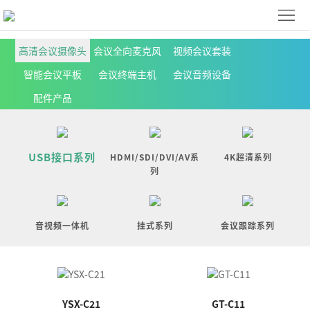
首
页
解
高清会议摄像头
会议全向麦克风
视频会议套装
智能会议平板
会议终端主机
会议音频设备
决
产
配件产品
方
品
下
案
展
载
关
USB接口系列
HDMI/SDI/DVI/AV系
4K超清系列
示
中
列
于
联
心
我
系
ENGLISH
音视频一体机
挂式系列
会议跟踪系列
们
我
们
YSX-C21
GT-C11