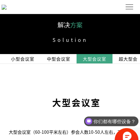
首
页
解
解决
方案
决
产
Solution
方
品
下
小型会议室
中型会议室
大型会议室
超大型会
案
展
载
关
示
与
于
联
应
我
系
ENGLISH
大型会议室
用
们
我
们
你们都有哪些设备？
大型会议室（60-100平米左右）参会人数10-50人左右，可实现本地
