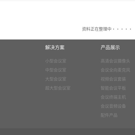
资料正在整理中·····
解决方案
产品展示
小型会议室
高清会议摄像头
中型会议室
会议全向麦克风
大型会议室
视频会议套装
超大型会议室
智能会议平板
会议终端主机
会议音频设备
配件产品