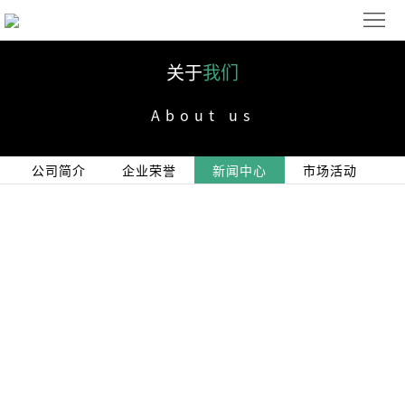
首
页
解
关于
我们
决
产
About us
方
品
下
公司简介
企业荣誉
新闻中心
市场活动
案
展
载
关
示
中
于
联
心
我
系
ENGLISH
们
我
们